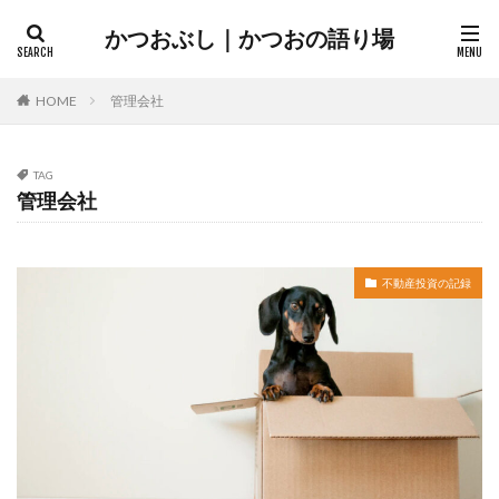
かつおぶし｜かつおの語り場
カテゴリー
HOME
管理会社
TAG
管理会社
タグ
FX
空室対策
接道義務
擁壁
新築区分
日本政策金融公庫
書籍
株主優待
楽待
不動産投資の記録
決済遅延
破綻
管理会社
抵当権抹消
考察
自宅売却
融資
融資面談
記録
財布
貯金
買付
購入目線
車
指値交渉
引っ越し
アクセスランキング
リフォーム
オデッセイ
かぼちゃの馬車
ココマイスター
コロワイド
シミュレーション