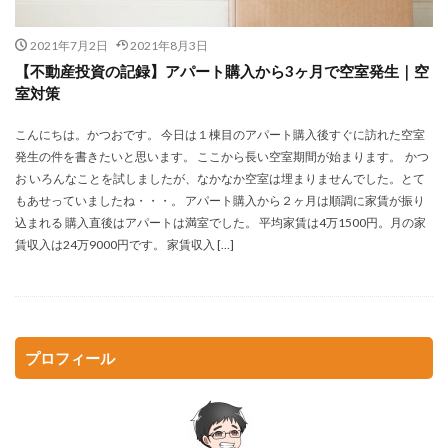
スペック
スマートデイズ
ビックカメラ
マイソク
マインドセット
レントロール
2021年7月2日
2021年8月3日
市街化調整区域
ロスカット
一棟
【不動産投資の記録】アパート購入から3ヶ月で空室発生｜空
室対策
一棟アパート
不動産投資
不正融資
健美家
区分
収支
収益アパート
失敗
こんにちは。かつおです。 今日は１棟目のアパート購入後すぐに訪れた空室
発生の件を書きたいと思います。 ここから長い空室期間が始まります。 かつ
金持ち父さん貧乏父さん
お いろんなことを試しましたが、なかなか空室は埋まりませんでした。とて
もあせっていましたね・・・。 アパート購入から２ヶ月は順調に家賃が振り
検索
込まれる 購入直後はアパートは満室でした。 平均家賃は4万1500円。月の家
賃収入は24万9000円です。 家賃収入 […]
プロフィール